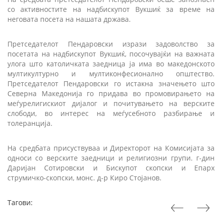
со активностите на надбискупот Вукшиќ за време на
неговата посета на нашата држава.
Претседателот Пендаровски изрази задоволство за
посетата на надбискупот Вукшиќ, посочувајќи на важната
улога што католичката заедница ја има во македонското
мултикултурно и мултиконфесионално општество.
Претседателот Пендаровски го истакна значењето што
Северна Македонија го придава
во
промовирањето на
меѓурелигискиот дијалог и почитувањето на верските
слободи, во интерес на меѓусебното разбирање и
толеранција.
На средбата присуствуваа и Директорот на Комисијата за
односи со верските заедници и религиозни групи. г-дин
Даријан Сотировски и Бискупот скопски и Епарх
струмичко-скопски, монс. д-р Киро Стојанов.
Тагови: