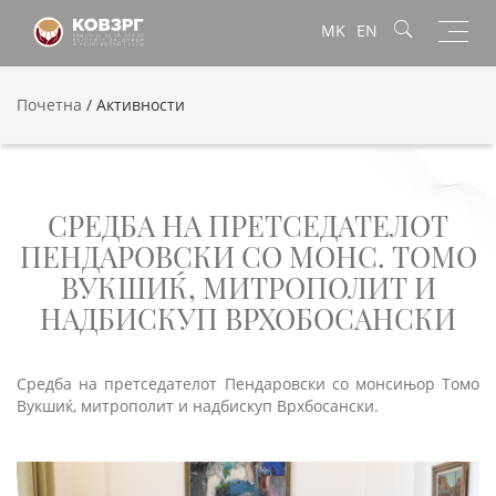
Toggl
MK
EN
navig
Почетна
/
Активности
СРЕДБА НА ПРЕТСЕДАТЕЛОТ
ПЕНДАРОВСКИ СО МОНС. ТОМО
ВУКШИЌ, МИТРОПОЛИТ И
НАДБИСКУП ВРХОБОСАНСКИ
Средба на претседателот Пендаровски со монсињор Томо
Вукшиќ, митрополит и надбискуп Врхбосански.