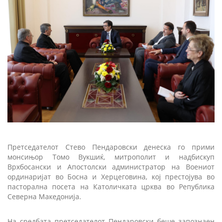
Претседателот Стево Пендаровски денеска го прими
монсињор Томо Вукшиќ, митрополит и надбискуп
Врхбосански и Апостолски администратор на Воениот
ординаријат во Босна и Херцеговина, кој престојува во
пасторална посета на Католичката црква во Република
Северна Македонија.
На средбата претседателот Пендаровски беше запознаен