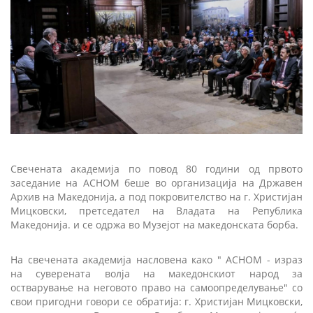
Свечената академија по повод 80 години од првото
заседание на АСНОМ беше во организација на Државен
Архив на Македонија, а под покровителство на г. Христијан
Мицковски, претседател на Владата на Република
Македонија. и се одржа во Музејот на македонската борба.
На свечената академија насловена како " АСНОМ - израз
на суверената волја на македонскиот народ за
остварување на неговото право на самоопределување" со
свои пригодни говори се обратија: г. Христијан Мицковски,