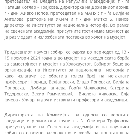
претседател на Владата на Република Македонија; г - ѓа
Наташа Котлар - Трајкова, директорка на Државниот архив;
г - дин Живко Попов, претседател на МАНУ ; г - ѓа Билјана
Ангелова, ректорка на УКИМ и г - дин Митко Б. Панов,
директор на Институтот за национална историја. Во рамки
на свечената академија, присутните гости имаа можност да
ја разгледаат и изложбената поставка во холот на музејот.
Тридневниот научен собир се одржа во периодот од 13 -
15 ноември 2024 година во музејот на македонската борба
за самостојност и музејот на Холокаустот. Собирот беше во
организација на Институтот за национална историја и
како излагачи се обратија голем број на истакнати
професори: Новица, Велјановски, Владо Поповски, Билјана
Поповска, Љубица Јанчева, Ѓорѓи Малковски, Катерина
Тодоровски, Зекир Рамчиловиќ, Виолета Ачковска, Елја
Јачева - Улчар и други истакнати професори и академици.
Директорката на Комисијата за односи со верските
заедници и религиозни групи г - ѓа Оливера Трајковска
присуствуваше на Свечената академија и на научниот
собир со огромно задоволство и желба за понатамошна