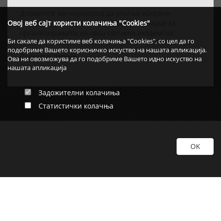
АКАДЕМСКАТА ТИТУЛА „DOCTOR
HONORIS CAUSA” НА РЕИСОТ НА ИВЗ
Дозволете ми најнапред да упатам искрени
честитки до Факултетот за исламски науки за
Овој веб сајт користи колачиња "Cookies"
организирањето на оваа свечена академска
Би сакале да користиме веб колачиња "Cookies", со цел да го
церемонија, како и за одлуката највисокото
подобриме Вашето корисничко искуство на нашата апликација.
академско признание – титулата „Doctor Honoris
Прочитај повеќе
Ова ни овозможува да го подобриме Вашето идно искуство на
Causa“ – да му биде доделена на Реис-ул-улема Хаџи
нашата апликација
Хфз. Шаќир ефенди Фетаи.
Задожителни колачиња
Статистички колачња