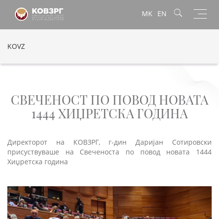
Toggl
MK
EN
navig
KOVZ
СВЕЧЕНОСТ ПО ПОВОД НОВАТА
1444 ХИЏРЕТСКА ГОДИНА
Директорот на КОВЗРГ, г-дин Даријан Сотировски
присуствуваше на Свеченоста по повод новата 1444
Хиџретска година