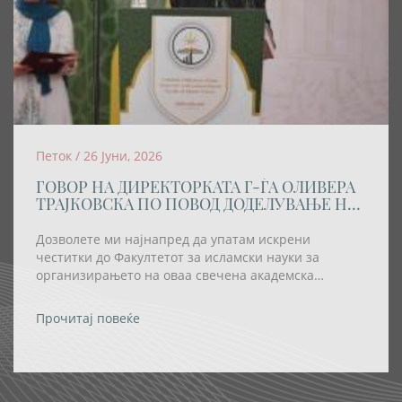
Петок / 26 Јуни, 2026
ГОВОР НА ДИРЕКТОРКАТА Г-ЃА ОЛИВЕРА
ТРАЈКОВСКА ПО ПОВОД ДОДЕЛУВАЊЕ НА
АКАДЕМСКАТА ТИТУЛА „DOCTOR
HONORIS CAUSA” НА РЕИСОТ НА ИВЗ
Дозволете ми најнапред да упатам искрени
честитки до Факултетот за исламски науки за
организирањето на оваа свечена академска
церемонија, како и за одлуката највисокото
академско признание – титулата „Doctor Honoris
Прочитај повеќе
Causa“ – да му биде доделена на Реис-ул-улема Хаџи
Хфз. Шаќир ефенди Фетаи.