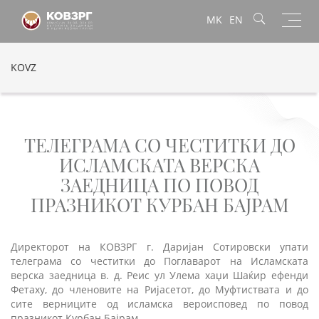
Toggl
MK
EN
navig
KOVZ
ТЕЛЕГРАМА СО ЧЕСТИТКИ ДО
ИСЛАМСКАТА ВЕРСКА
ЗАЕДНИЦА ПО ПОВОД
ПРАЗНИКОТ КУРБАН БАЈРАМ
Директорот на КОВЗРГ г. Даријан Сотировски упати
телеграма со честитки до Поглаварот на Исламската
верска заедница в. д. Реис ул Улема хаџи Шаќир ефенди
Фетаху, до членовите на Ријасетот, до Муфтиствата и до
сите верниците од исламска вероисповед по повод
празникот Курбан Бајрам.