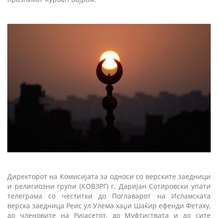
Директорот на Комисијата за односи со верските заедници
и религиозни групи (КОВЗРГ) г. Даријан Сотировски упати
телеграма со честитки до Поглаварот на Исламската
верска заедница Реис ул Улема хаџи Шаќир ефенди Фетаху,
до членовите на Ријасетот, до Муфтиствата и до сите