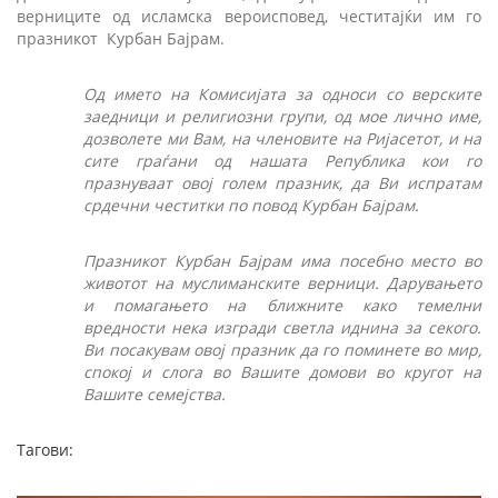
верниците од исламска вероисповед, честитајќи им го
празникот Курбан Бајрам.
Од името на Комисијата за односи со верските
заедници и религиозни групи, од мое лично име,
дозволете ми Вам, на членовите на Ријасетот, и на
сите граѓани од нашата Република кои го
празнуваат овој голем празник, да Ви испратам
срдечни честитки по повод Курбан Бајрам.
Празникот Курбан Бајрам има посебно место во
животот на муслиманските верници. Дарувањето
и помагањето на ближните како темелни
вредности нека изгради светла иднина за секого.
Ви посакувам овој празник да го поминете во мир,
спокој и слога во Вашите домови во кругот на
Вашите семејства.
Тагови: