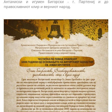
Антаниски и игумен Бигорски - г. Партениј и до
православниот клир и верниот народ.