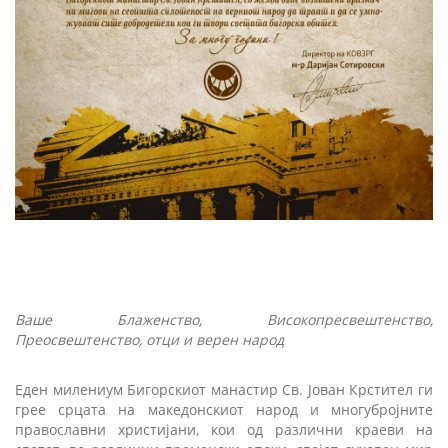
Ваше Блаженство, Високопресвештенство,
Преосвештенство, отци и верен народ
Еден милениум Бигорскиот манастир Св. Јован Крстител ги
грее срцата на македонскиот народ и многубројните
православни христијани, кои од различни краеви на