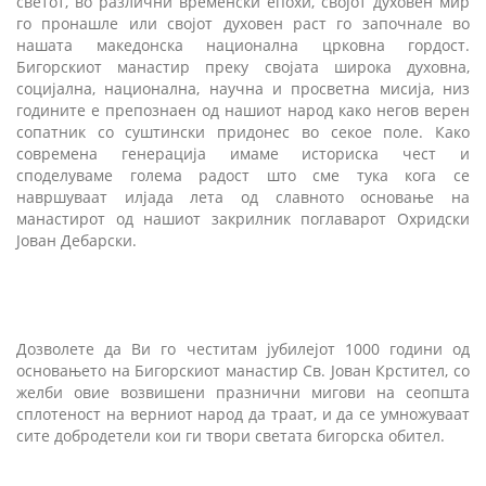
светот, во различни временски епохи, својот духовен мир
го пронашле или својот духовен раст го започнале во
нашата македонска национална црковна гордост.
Бигорскиот манастир преку својата широка духовна,
социјална, национална, научна и просветна мисија, низ
годините е препознаен од нашиот народ како негов верен
сопатник со суштински придонес во секое поле. Како
современа генерација имаме историска чест и
споделуваме голема радост што сме тука кога се
навршуваат илјада лета од славното основање на
манастирот од нашиот закрилник поглаварот Охридски
Јован Дебарски.
Дозволете да Ви го честитам јубилејот 1000 години од
основањето на Бигорскиот манастир Св. Јован Крстител, со
желби овие возвишени празнични мигови на сеопшта
сплотеност на верниот народ да траат, и да се умножуваат
сите добродетели кои ги твори светата бигорска обител.