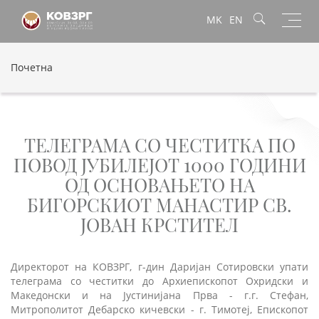
Toggl
MK
EN
navig
Почетна
ТЕЛЕГРАМА СО ЧЕСТИТКА ПО
ПОВОД ЈУБИЛЕЈОТ 1000 ГОДИНИ
ОД ОСНОВАЊЕТО НА
БИГОРСКИОТ МАНАСТИР СВ.
ЈОВАН КРСТИТЕЛ
Директорот на КОВЗРГ, г-дин Даријан Сотировски упати
телеграма со честитки до Архиепископот Охридски и
Македонски и на Јустинијана Прва - г.г. Стефан,
Митрополитот Дебарско кичевски - г. Тимотеј, Епископот