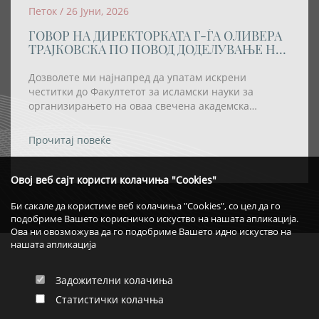
Петок / 26 Јуни, 2026
ГОВОР НА ДИРЕКТОРКАТА Г-ЃА ОЛИВЕРА
ТРАЈКОВСКА ПО ПОВОД ДОДЕЛУВАЊЕ НА
АКАДЕМСКАТА ТИТУЛА „DOCTOR
HONORIS CAUSA” НА РЕИСОТ НА ИВЗ
Дозволете ми најнапред да упатам искрени
честитки до Факултетот за исламски науки за
организирањето на оваа свечена академска
церемонија, како и за одлуката највисокото
академско признание – титулата „Doctor Honoris
Прочитај повеќе
Causa“ – да му биде доделена на Реис-ул-улема Хаџи
Хфз. Шаќир ефенди Фетаи.
Овој веб сајт користи колачиња "Cookies"
Би сакале да користиме веб колачиња "Cookies", со цел да го
подобриме Вашето корисничко искуство на нашата апликација.
Ова ни овозможува да го подобриме Вашето идно искуство на
нашата апликација
Задожителни колачиња
Статистички колачња