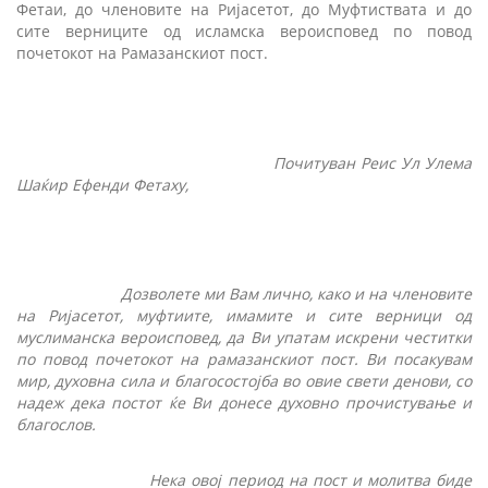
Фетаи, до членовите на Ријасетот, до Муфтиствата и до
сите верниците од исламска вероисповед по повод
почетокот на Рамазанскиот пост.
Почитуван Реис Ул Улема
Шаќир Ефенди Фетаху,
Дозволете ми Вам лично, како и на членовите
на Ријасетот, муфтиите, имамите и сите верници од
муслиманска вероисповед, да Ви упатам искрени честитки
по повод почетокот на рамазанскиот пост. Ви посакувам
мир, духовна сила и благосостојба во овие свети денови, со
надеж дека постот ќе Ви донесе духовно прочистување и
благослов.
Нека овој период на пост и молитва биде