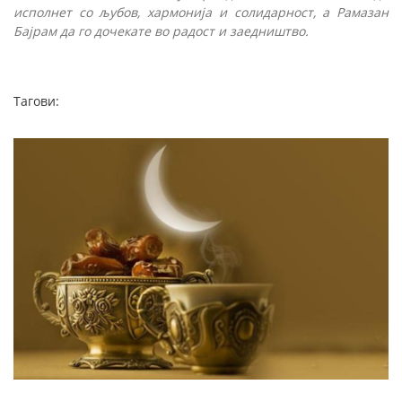
исполнет со љубов, хармонија и солидарност, а
Рамазан
Бајрам да го дочекате во радост и заедништво.
Тагови: