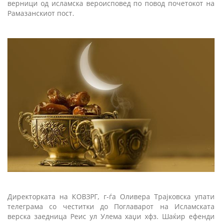
верници од исламска вероисповед по повод почетокот на
Рамазанскиот пост.
Директорката на КОВЗРГ, г-ѓа Оливера Трајковска упати
телеграма со честитки до Поглаварот на Исламската
верска заедница Реис ул Улема хаџи хфз. Шаќир ефенди