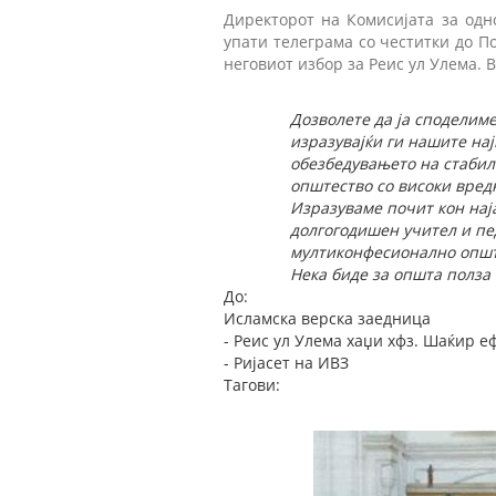
Директорот на Комисијата за одн
упати телеграма со честитки до П
неговиот избор за Реис ул Улема. В
Дозволете да ја споделим
изразувајќи ги нашите на
обезбедувањето на стабил
општество со високи вредн
Изразуваме почит кон наја
долгогодишен учител и пе
мултиконфесионално опш
Нека биде за општа полза 
До:
Исламска верска заедница
- Реис ул Улема хаџи хфз. Шаќир е
- Ријасет на ИВЗ
Тагови: