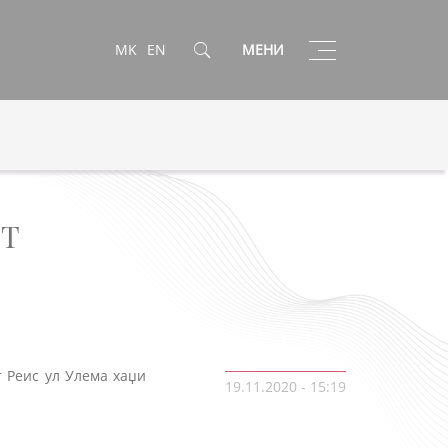
Toggle
MK
EN
МЕНИ
navigation
ОТ
 Реис ул Улема хаџи
19.11.2020 - 15:19