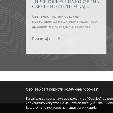
ДИРЕКТОРКАТА НА КОВЗРГ НА
СВЕЧЕНИОТ ПРИЕМ КАЈ
ПРЕТСЕДАТЕЛКАТА
СИЉАНОВСКА-ДАВКОВА ПО
Свечениот прием обедини
ПОВОД ОТВОРАЊЕТО НА
претставници на дипломатскиот кор,
„ОХРИДСКО ЛЕТО“
државните институции, верските
заедници и религиозните групи, како
и бројни домашни и странски
Прочитај повеќе
уметници.
т
Овој веб сајт користи колачиња "Cookies"
Би сакале да користиме веб колачиња "Cookies", со це
корисничко искуство на нашата апликација. Ова ни о
Вашето идно искуство на нашата апликација