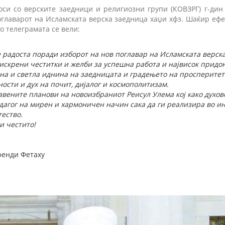
оси со верските заедници и религиозни групи (КОВЗРГ) г-дин
оглаварот на Исламската верска заедница хаџи хфз. Шаќир еф
о телеграмата се вели:
е радоста поради изборот на нов поглавар на Исламската верск
јискрени честитки и желби за успешна работа и највисок придо
на и светла иднина на заедницата и градењето на просперитет
ости и дух на почит, дијалог и космополитизам.
вените планови на новоизбраниот Реисул Улема кој како духове
дагог на мирен и хармоничен начин сака да ги реализира во и
тество.
и честито!
фенди Фетаху