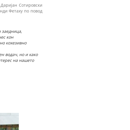
 Даријан Сотировски
енди Фетаху по повод
а заедница,
нес кон
но кохезивно
н водач, но и како
нтерес на нашето