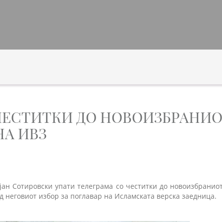
ЧЕСТИТКИ ДО НОВОИЗБРАНИ
НА ИВЗ
јан Сотировски упати телеграма со честитки до новоизбраниот
д неговиот избор за поглавар на Исламската верска заедница.