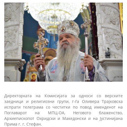
Директорката на Комисијата за односи со верските
заедници и религиозни групи, г-ѓа Оливера Трајковска
испрати телеграма со честитки по повод именденот на
Поглаварот на МПЦ-ОА, Неговото блаженство,
Архиепископот Охридски и Македонски и на Јустинијана
Прима г. г. Стефан.