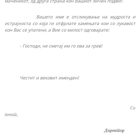
маченикот, од друга страна кон Вашиот личен подвиг.
Вашето име е отсликување на мудроста и
истрајноста со која ги отфрлате камењата кои со лукавост
кон Вас се упатени, а Вие со милост одговарате:
- Господи, не сметај им го ова за грев!
Честит и вековит именден!
Со
почит,
Директор