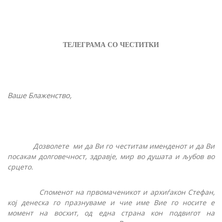
ТЕЛЕГРАМА СО ЧЕСТИТКИ
Ваше Блаженство,
Дозволете ми да Ви го честитам именденот и да Ви
посакам долговечност, здравје, мир во душата и љубов во
срцето.
Споменот на првомаченикот и архиѓакон Стефан,
кој денеска го празнуваме и чие име Вие го носите е
момент на восхит, од една страна кон подвигот на