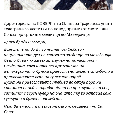
Директорката на КОВЗРГ, г-ѓа Оливера Трајковска упати
телеграма со честитки по повод празникот свети Сава
Српски до српската заедница во Македонија.
Драги браќа и сестри,
Дозволете ми да Ви го честитам Св.Сава -
националниот Ден на српската заедница во Македонија.
Свети Сава - книжевник, игумен на манастирот
Студеница, како и првиот архиепископ на
автокефалната Српска православна црква е столбот на
православната вера на српскиот народ.
Духот на православието пребива во секоја пора на
српскиот народ, а традицијата на празнување на овој
светител е верен чувар на она што тој го оставил како
културно и духовно наследство.
Нека Ви е честит и вековит денот, споменот на Св.
Сава!