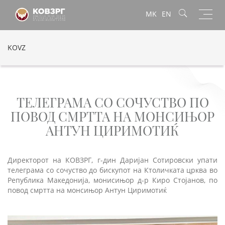
Toggl
MK
EN
navig
KOVZ
ТЕЛЕГРАМА СО СОЧУСТВО ПО
ПОВОД СМРТТА НА МОНСИЊОР
АНТУН ЦИРИМОТИЌ
Директорот на КОВЗРГ, г-дин Даријан Сотировски упати
телеграма со сочуство до бискупот на Ктоличката црква во
Република Македонија, монисињор д-р Киро Стојанов, по
повод смртта на монсињор Антун Циримотиќ