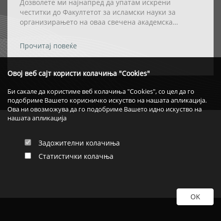
HONORIS CAUSA” НА РЕИСОТ НА ИВЗ
Дозволете ми најнапред да упатам искрени
честитки до Факултетот за исламски науки за
организирањето на оваа свечена академска
церемонија, како и за одлуката највисокото
академско признание – титулата „Doctor Honoris
Прочитај повеќе
Causa“ – да му биде доделена на Реис-ул-улема Хаџи
Хфз. Шаќир ефенди Фетаи.
Овој веб сајт користи колачиња "Cookies"
Би сакале да користиме веб колачиња "Cookies", со цел да го
подобриме Вашето корисничко искуство на нашата апликација.
Ова ни овозможува да го подобриме Вашето идно искуство на
нашата апликација
Задожителни колачиња
Статистички колачња