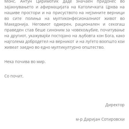
Монс. Антун Циримотиќ даде значаен придонес во
зајакнувањето и афирмацијата на Католичката Црква на
нашиве простори и на присуството на нејзините верници
во сите полиња на мултиконфесионалниот живот во
Македонија. Неговиот одмерен, рационален и секогаш
праведен став беше синоним за човекољубие, почитување
на другиот, укажувајќи постојано на љубовта кон Бога, како
најголема добродетел на верникот и на луѓето воопшто кои
живеат заедно во едно мултикултурно општество.
Нека почива во мир.
Со почит,
Директор
м-р Даријан Сотировски