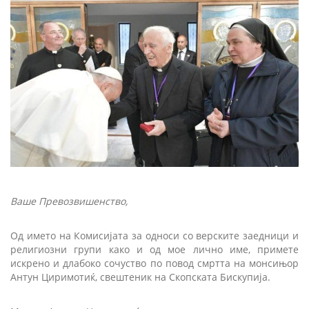
Ваше Превозвишенство,
Од името на Комисијата за односи со верските заедници и
религиозни групи како и од мое лично име, примете
искрено и длабоко сочуство по повод смртта на монсињор
Антун Циримотиќ, свештеник на Скопската Бискупија.