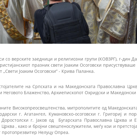
си со верските заедници и религиозни групи (КОВЗРГ), г-дин Д
 христијанскиот празник свети Јоаким Осоговски присуствуваш
т „Свети Јоаким Осоговски“ - Крива Паланка.
стојателите на Српската и на Македонската Православна Цркв
 и Неговото Блаженство, Архиепископот Охридски и Македонски г
вните Високопреосвештенства, митрополитите од Македонскат
рдарски г. Агатангел, Кумановско-осоговски г. Григориј и по
т Доростолски г. Јаков од Бугарската Православна Црква и Еп
Црква , како и бројни свештенослужители, меѓу кои и претстој
т протопрезвитер Нелуцу Опреа.