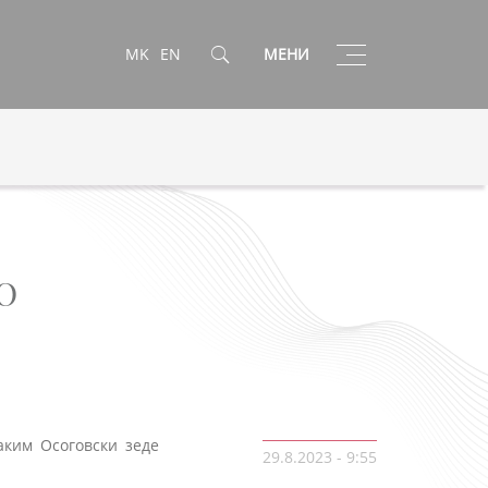
Toggle
MK
EN
МЕНИ
navigation
О
аким Осоговски зеде
29.8.2023 - 9:55