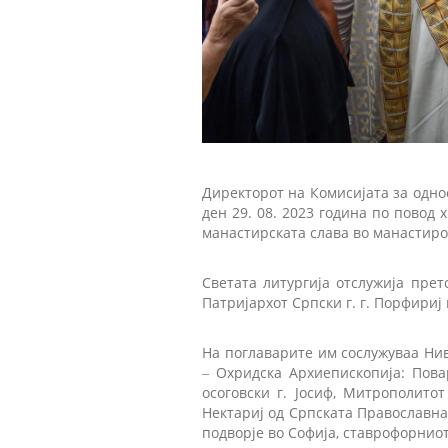
Директорот на Комисијата за одно
ден 29. 08. 2023 година по повод
манастирската слава во манастиро
Светата литургија отслужија прет
Патријархот Српски г. г. Порфириј
На поглаварите им сослужуваа Ни
‒ Охридска Архиепископија: Пова
осоговски г. Јосиф, Митрополито
Нектариј од Српската Православна 
подворје во Софија, ставрофорнио