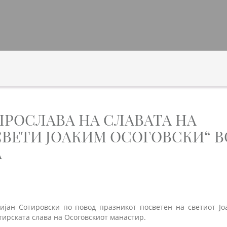
РОСЛАВА НА СЛАВАТА НА
ВЕТИ ЈОАКИМ ОСОГОВСКИ“ В
А
ијан Сотировски по повод празникот посветен на светиот Јо
тирската слава на Осоговскиот манастир.