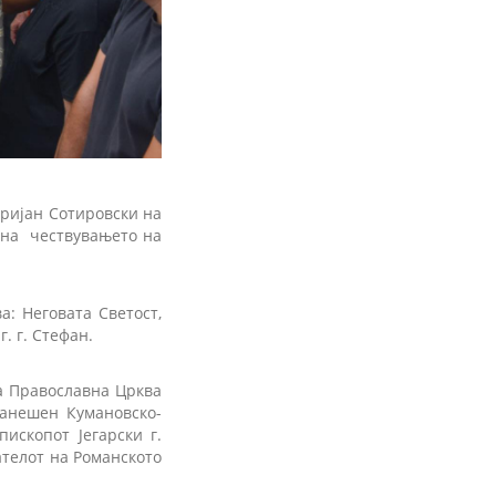
аријан Сотировски на
е на чествувањето на
а: Неговата Светост,
. г. Стефан.
а Православна Црква
ранешен Кумановско-
ископот Јегарски г.
ателот на Романското