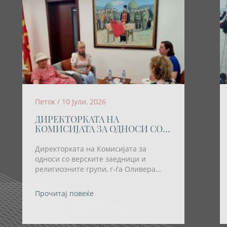
Петок / 10 Јули, 2026
ДИРЕКТОРКАТА НА
КОМИСИЈАТА ЗА ОДНОСИ СО
ВЕРСКИТЕ ЗАЕДНИЦИ И
РЕЛИГИОЗНИТЕ ГРУПИ
Директорката на Комисијата за
ОСТВАРИ РАБОТНА СРЕДБА СО
односи со верските заедници и
ПРЕТСТАВНИЧКИ НА
религиозните групи, г-ѓа Оливера
ХРВАТСКАТА ЗАЕДНИЦА
Трајковска; денеска оствари работна
средба со претставнички на
Прочитај повеќе
Хрватската заедница во нашата земја,
проф. д-р Марина Малиш Саздовска и
поетесата и културен деец Љерка Тот