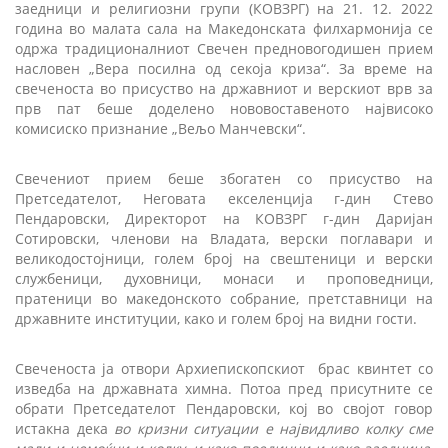
заедници и религиозни групи (КОВЗРГ) на 21. 12. 2022
година во малата сала на Македонската филхармонија се
одржа традиционалниот Свечен предновогодишен прием
насловен „Вера посилна од секоја криза“. За време на
свеченоста во присуство на државниот и верскиот врв за
прв пат беше доделено нововоставеното највисоко
комисиско признание „Вељо Манчевски“.
Свечениот прием беше збогатен со присуство на
Претседателот, Неговата екселенција г-дин Стево
Пендаровски, Директорот на КОВЗРГ г-дин Даријан
Сотировски, членови на Владата, верски поглавари и
великодостојници, голем број на свештеници и верски
службеници, духовници, монаси и проповедници,
пратеници во македонското собрание, претставници на
државните институции, како и голем број на видни гости.
Свеченоста ја отвори Архиепископскиот брас квинтет со
изведба на државната химна. Потоа пред присутните се
обрати Претседателот Пендаровски, кој во својот говор
истакна дека
во кризни ситуации е највидливо колку сме