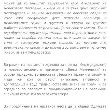
можат да го уништат верувањето како фундамент на
човековото постоење. – Дека не е се така црно околу нас
потврдуваат и вашите активности во верската сфера во
2022 кога сведочевме дека верските заедници и
религиозните групи и одделно и заедно во групите
работеа посветено за реализација на своите мисии. Тоа е
охрабрувачка порака која отвора нови перспективи и дава
надеж за подобра иднина затоа што само за заеднички
сили и солидарни можеме полесно да минеме низ
времињата на кризи и да имаме достоинствен и исполнет
живот
, изјави Пендаровски.
Во рамки на настанот годинава за прв пат беше доделено
и нововостановеното признание „Вељо Манчевски“ за
особен придонес во верската сфера на правни и физички
лица кои кои со својот ангажман, активност и
долгогодишен труд трајно оставиле значајни траги и се
вградиле во развојот и продлабочувањето на различни
значајни сегменти во верската сфера.
Во продолжение на настанот честа да ја објави Одлуката