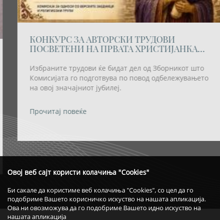
КОНКУРС ЗА АВТОРСКИ ТРУДОВИ
ПОСВЕТЕНИ НА ПРВАТА ХРИСТИЈАНКА
ВО ЕВРОПА-СВЕТА ЛИДИЈА МАКЕДОНКА
Избраните трудови ќе бидат дел од Зборникот што
Комисијата го подготвува по повод одбележувањето
на овој значајниот јубилеј.
Прочитај повеќе
Овој веб сајт користи колачиња "Cookies"
Би сакале да користиме веб колачиња "Cookies", со цел да го
подобриме Вашето корисничко искуство на нашата апликација.
Ова ни овозможува да го подобриме Вашето идно искуство на
нашата апликација