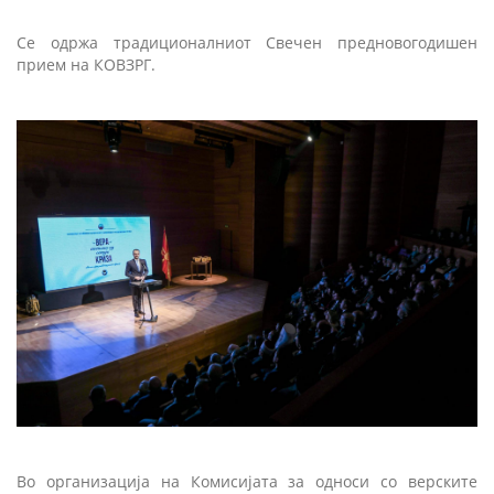
Се одржа традиционалниот Свечен предновогодишен
прием на КОВЗРГ.
Во организација на Комисијата за односи со верските