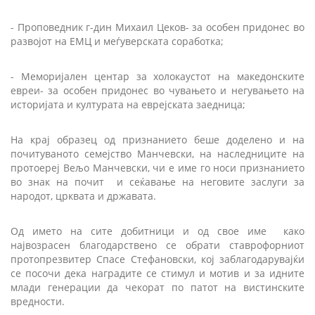
- Проповедник г-дин Михаил Цеков- за особен придонес во
развојот на ЕМЦ и меѓуверската соработка;
- Меморијален центар за холокаустот на македонските
евреи- за особен придонес во чувањето и негувањето на
историјата и културата на еврејската заедница;
На крај образец од признанието беше доделено и на
почитуваното семејство Манчевски, на наследниците на
протоереј Вељо Манчевски, чи е име го носи признанието
во знак на почит и сеќавање на неговите заслуги за
народот, црквата и државата.
Од името на сите добитници и од свое име како
највозрасен благодарствено се обрати ставрофорниот
протопрезвитер Спасе Стефановски, кој заблагодарувајќи
се посочи дека наградите се стимул и мотив и за идните
млади генерации да чекорат по патот на вистинските
вредности.