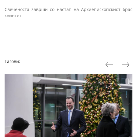
Свеченоста заврши со настап на Архиепископскиот
брас
квинтет.
Тагови: