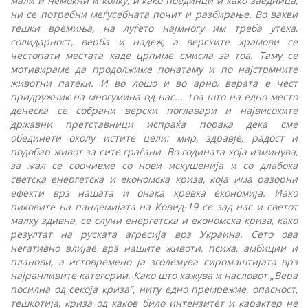
мали и немоќни и колку, и како поединци и како заедница,
ни се потребни меѓусебната почит и разбирање. Во вакви
тешки времиња, на луѓето најмногу им треба утеха,
солидарност, верба и надеж, а верските храмови се
честопати местата каде црпиме смисла за тоа. Таму се
мотивираме да продолжиме понатаму и по најстрмните
животни патеки. И во лошо и во арно, верата е чест
придружник на многумина од нас... Тоа што на едно место
денеска се собрани верски поглавари и највисоките
државни претставници испраќа порака дека сме
обединети околу истите цели: мир, здравје, радост и
подобар живот за сите граѓани. Во годината која изминува,
за жал се соочивме со нови искушенија и со длабока
светска енергетска и економска криза, која има разорни
ефекти врз нашата и онака кревка економија. Иако
пиковите на пандемијата на Ковид-19 се зад нас и светот
малку здивна, се случи енергетска и економска криза, како
резултат на руската агресија врз Украина. Сето ова
негативно влијае врз нашите животи, психа, амбиции и
планови, а истовремено ја зголемува сиромаштијата врз
најранливите категории. Како што кажува и насловот „Вера
посилна од секоја криза“, ниту едно премрежие, опасност,
тешкотија, криза од каков било интензитет и карактер не