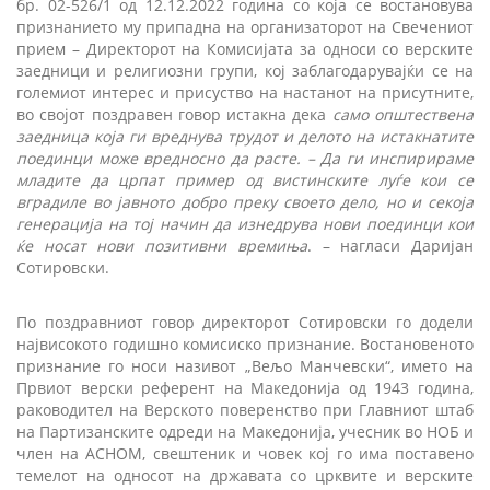
бр. 02-526/1 од 12.12.2022 година со која се востановува
признанието му припадна на организаторот на Свечениот
прием – Директорот на Комисијата за односи со верските
заедници и религиозни групи, кој заблагодарувајќи се на
големиот интерес и присуство на настанот на присутните,
во својот поздравен говор истакна дека
само општествена
заедница која ги вреднува трудот и делото на истакнатите
поединци може вредносно да расте
.
– Да ги инспирираме
младите да црпат пример од вистинските луѓе кои се
вградиле во јавното добро преку своето дело, но и секоја
генерација на тој начин да изнедрува нови поединци кои
ќе носат нови позитивни времиња
. – нагласи Даријан
Сотировски.
По поздравниот говор директорот Сотировски го додели
највисокото годишно комисиско признание. Востановеното
признание го носи називот „Вељо Манчевски“, името на
Првиот верски референт на Македонија од 1943 година,
раководител на Верското поверенство при Главниот штаб
на Партизанските одреди на Македонија, учесник во НОБ и
член на АСНОМ, свештеник и човек кој го има поставено
темелот на односот на државата со црквите и верските