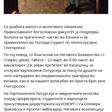
Со длабока жалост и молитвено смирение,
Православниот богословски факултет ја споделува
болката за трагичниот настан во Кочани и за
преминатиот во Господа студент по теологија Јане
Глигороски.
По тој повод, со благослов на Неговото Блаженство г.г.
Стефан, денес, сабота – 22 март, во 9.00 часот, во
манастирот „Св. Јован Крстител“ во Капиштец, се
отслужи Заупокоена Литургија за покој на душите на
сите настрадани во неодамнешната трагедија во
Кочани, као и за нашиот возљубен во Христа брат Јане
Глигороски.
На Заупокоената Литургија и заедничката молитва
покрај професорите, студентите и верниците
присуствуваа директорката на КОВЗРГ г-ѓа Оливера
Траковска и Рускиот амбасадор, Неговата екселенција