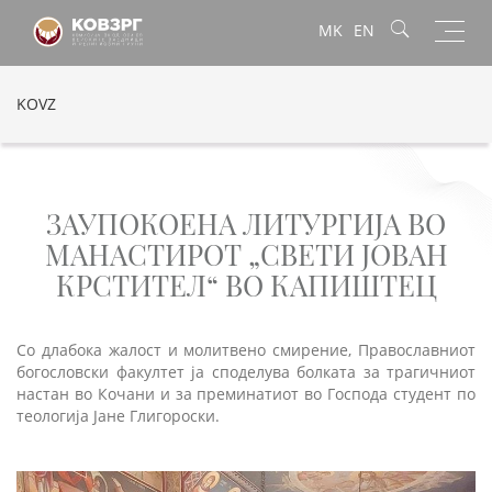
Toggl
MK
EN
navig
KOVZ
ЗАУПОКОЕНА ЛИТУРГИЈА ВО
МАНАСТИРОТ „СВЕТИ ЈОВАН
КРСТИТЕЛ“ ВО КАПИШТЕЦ
Со длабока жалост и молитвено смирение, Православниот
богословски факултет ја споделува болката за трагичниот
настан во Кочани и за преминатиот во Господа студент по
теологија Јане Глигороски.