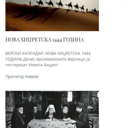
НОВА ХИЏРЕТСКА 1444 ГОДИНА
ВЕРСКИ КАЛЕНДАР: НОВА ХИЏРЕТСКА 1444
ГОДИНА Денес муслиманските верници ја
чествуваат Новата Хиџрет
Прочитај повеќе