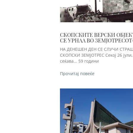
СКОПСКИТЕ ВЕРСКИ ОБЈЕК
СЕ УРНАА ВО ЗЕМЈОТРЕСОТ
ПЛЕНАТ СО СВОЈОТ СЈАЈ
НА ДЕНЕШЕН ДЕН СЕ СЛУЧИ СТРА
СКОПСКИ ЗЕМЈОТРЕС Секој 26 јули, Скопје се
сеќава... 59 години
Прочитај повеќе