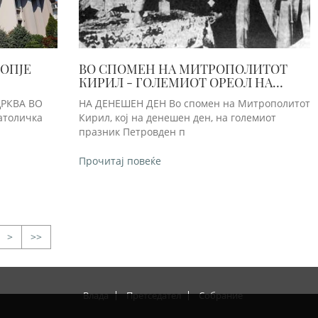
КОПЈЕ
ВО СПОМЕН НА МИТРОПОЛИТОТ
КИРИЛ - ГОЛЕМИОТ ОРЕОЛ НА
МАКЕДОНСКАТА ПРАВОСЛАВНА
ЦРКВА ВО
НА ДЕНЕШЕН ДЕН Во спомен на Митрополитот
ЦРКВА-ОХРИДСКА АРХИЕПИ
атоличка
Кирил, кој на денешен ден, на големиот
празник Петровден п
Прочитај повеќе
>
>>
Влада
Претседател
Собрание