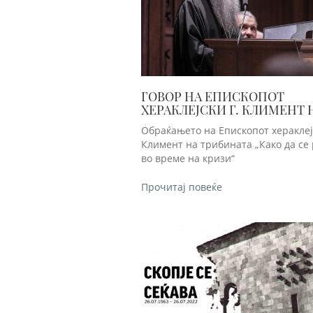
ГОВОР НА ЕПИСКОПОТ
ХЕРАКЛЕЈСКИ Г. КЛИМЕНТ 
ТРИБИНАТА „КАКО ДА СЕ Р
Обраќањето на Епископот хераклејс
ВО ВРЕМЕ НА КРИЗИ“
Климент на трибината „Како да се
во време на кризи“
Прочитај повеќе