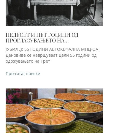
ПЕДЕСЕТ И ПЕТ ГОДИНИ ОД
ПРОГЛАСУВАЊЕТО НА
АВТОКЕФАЛНОСТА НА
ЈУБИЛЕЈ: 55 ГОДИНИ АВТОКЕФАЛНА МПЦ-ОА
МАКЕДОНСКАТА ПРАВОСЛАВНА
Деновиве се навршуваат цели 55 години од
ЦРКВА
одржувањето на Трет
Прочитај повеќе