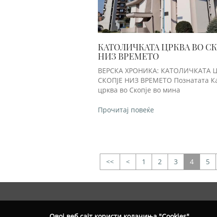
КАТОЛИЧКАТА ЦРКВА ВО С
НИЗ ВРЕМЕТО
ВЕРСКА ХРОНИКА: КАТОЛИЧКАТА 
СКОПЈЕ НИЗ ВРЕМЕТО Познатата К
црква во Скопје во мина
Прочитај повеќе
<
1
2
3
4
5
>>
Овој веб сајт користи колачиња "Cookies"