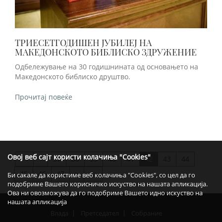
ТРИЕСЕТГОДИШЕН ЈУБИЛЕЈ НА
МАКЕДОНСКОТО БИБЛИСКО ЗДРУЖЕНИЕ
Одбележување на 30 годишнината од основањето на
Македонското библиско друштво.
Прочитај повеќе
Овој веб сајт користи колачиња "Cookies"
<
37
38
39
40
41
42
43
44
>>
45
46
47
>
>>
Би сакале да користиме веб колачиња "Cookies", со цел да го
подобриме Вашето корисничко искуство на нашата апликација.
Ова ни овозможува да го подобриме Вашето идно искуство на
нашата апликација
Влада
Претседател
Собрание