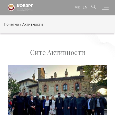
Toggl
MK
EN
navig
Почетна
/
Активности
Сите Активности