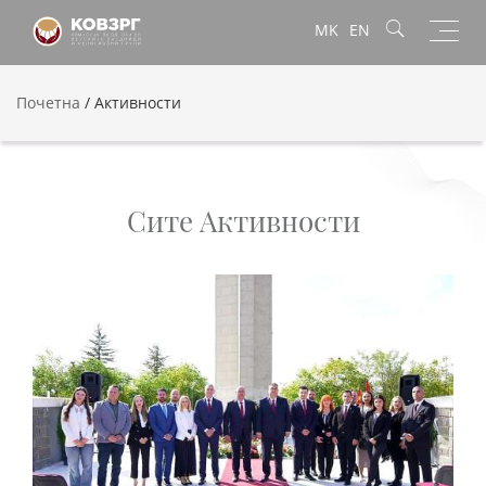
Toggl
MK
EN
navig
Почетна
/
Активности
Сите Активности