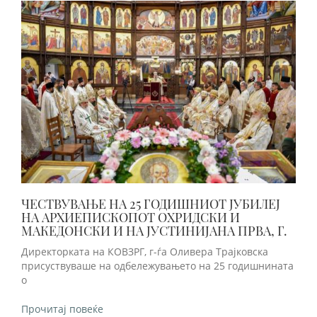
ЧЕСТВУВАЊЕ НА 25 ГОДИШНИОТ ЈУБИЛЕЈ
НА АРХИЕПИСКОПОТ ОХРИДСКИ И
МАКЕДОНСКИ И НА ЈУСТИНИЈАНА ПРВА, Г.
Директорката на КОВЗРГ, г-ѓа Оливера Трајковска
присуствуваше на одбележувањето на 25 годишнината
о
Прочитај повеќе