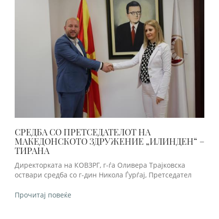
СРЕДБА СО ПРЕТСЕДАТЕЛОТ НА
МАКЕДОНСКОТО ЗДРУЖЕНИЕ „ИЛИНДЕН“ –
ТИРАНА
Директорката на КОВЗРГ, г-ѓа Оливера Трајковска
оствари средба со г-дин Никола Ѓурѓај, Претседател
Прочитај повеќе