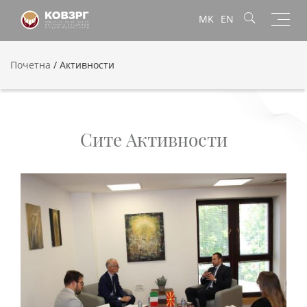
Toggl
MK
EN
navig
Почетна
/
Активности
Сите Активности