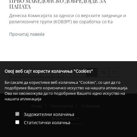
ПРВО МАКЕДОНСКО ДОБРЕДОЈДЕ ЗА
ПАПАТА
Денеска Комисијата за односи со верските заедници и
религиозните групи (КОВЗРГ) во соработка со Ка
Прочитај повеќе
Овој веб сајт користи колачиња "Cookies"
<
70
71
72
73
74
75
76
77
>>
78
79
80
>
>>
Би сакале да користиме веб колачиња "Cookies", со цел да го
подобриме Вашето корисничко искуство на нашата апликација.
Ова ни овозможува да го подобриме Вашето идно искуство на
нашата апликација
Влада
Претседател
Собрание
Задожителни колачиња
Македонски
Статистички колачња