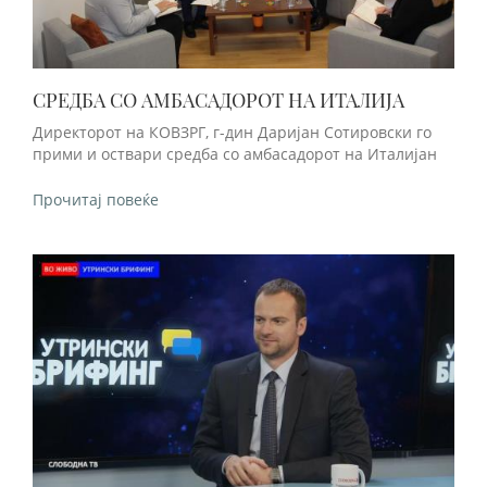
СРЕДБА СО АМБАСАДОРОТ НА ИТАЛИЈА
Директорот на КОВЗРГ, г-дин Даријан Сотировски го
прими и оствари средба со амбасадорот на Италијан
Прочитај повеќе