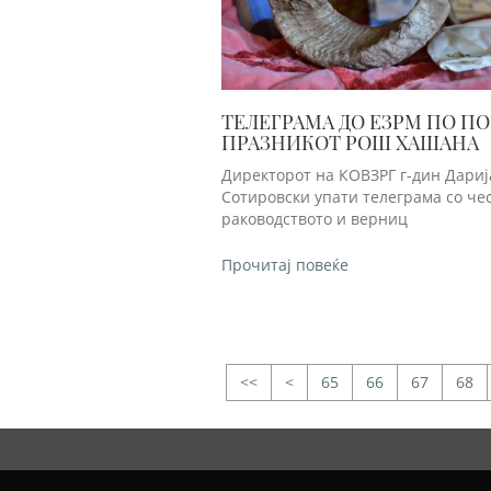
ТЕЛЕГРАМА ДО ЕЗРМ ПО П
ПРАЗНИКОТ РОШ ХАШАНА
Директорот на КОВЗРГ г-дин Дариј
Сотировски упати телеграма со че
раководството и верниц
Прочитај повеќе
<
65
66
67
68
>>