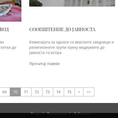
ОВОД
СООПШТЕНИЕ ДО ЈАВНОСТА
ан
Комисијата за односи со верските заедници и
ститки до
религиозните групи преку медиумите до
јавноста го испра
Прочитај повеќе
69
70
71
72
73
74
75
>
>>
Влада
Претседател
Собрание