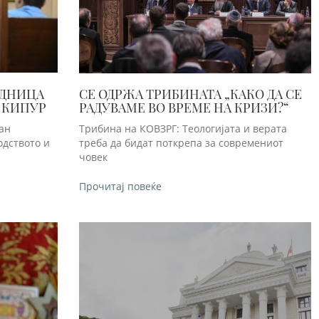
ЕДНИЦА
СЕ ОДРЖА ТРИБИНАТА „КАКО ДА СЕ
 КИПУР
РАДУВАМЕ ВО ВРЕМЕ НА КРИЗИ?“
ан
Трибина на КОВЗРГ: Теологијата и верата
одството и
треба да бидат поткрепа за современиот
човек
Прочитај повеќе