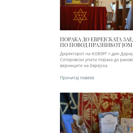
ПОРАКА ДО ЕВРЕЈСКАТА ЗА
ПО ПОВОД ПРАЗНИКОТ ЈОМ
Директорот на КОВЗРГ г-дин Дариј
Сотировски упати порака до раков
верниците на Еврејска
Прочитај повеќе