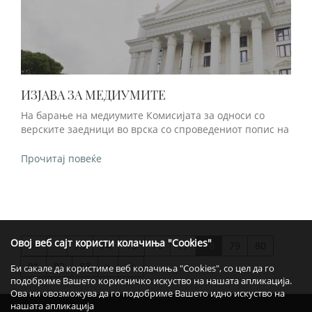
ИЗЈАВА ЗА МЕДИУМИТЕ
На барање на медиумите Комисијата за односи со
верските заедници во врска со спроведениот попис на
Прочитај повеќе
Овој веб сајт користи колачиња "Cookies"
<
73
74
75
76
77
78
79
80
>>
81
82
83
>
>>
Би сакале да користиме веб колачиња "Cookies", со цел да го
подобриме Вашето корисничко искуство на нашата апликација.
Ова ни овозможува да го подобриме Вашето идно искуство на
нашата апликација