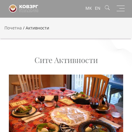
Toggl
MK
EN
navig
Почетна
/
Активности
Сите Активности