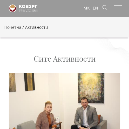
Toggl
MK
EN
navig
Почетна
/
Активности
Сите Активности