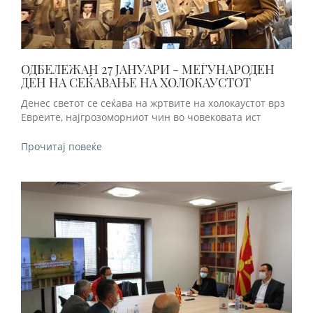
ОДБЕЛЕЖАН 27 ЈАНУАРИ - МЕЃУНАРОДЕН
ДЕН НА СЕЌАВАЊЕ НА ХОЛОКАУСТОТ
Денес светот се сеќава на жртвите на холокаустот врз
Евреите, најгрозоморниот чин во човековата ист
Прочитај повеќе