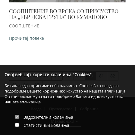
СООПШТЕНИЕ ВО ВРСКА СО ПРИСУСТВО
НА „ЕВРЕЈСКА ГРУПА“ ВО КУМАНОВО
СООПШТЕНИЕ
Прочитај повеќе
Овој веб сајт користи колачиња "Cookies"
<
75
76
77
78
79
80
81
82
>>
83
84
85
>
>>
Би сакале да користиме веб колачиња "Cookies", со цел да го
подобриме Вашето корисничко искуство на нашата апликација.
Ова ни овозможува да го подобриме Вашето идно искуство на
нашата апликација
Влада
Претседател
Собрание
Задожителни колачиња
Македонски
Статистички колачња