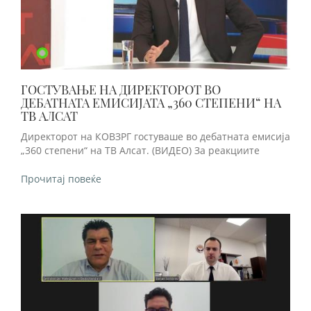
ГОСТУВАЊЕ НА ДИРЕКТОРОТ ВО
ДЕБАТНАТА ЕМИСИЈАТА „360 СТЕПЕНИ“ НА
ТВ АЛСАТ
Директорот на КОВЗРГ гостуваше во дебатната емисија
„360 степени“ на ТВ Алсат. (ВИДЕО) За реакциите
Прочитај повеќе