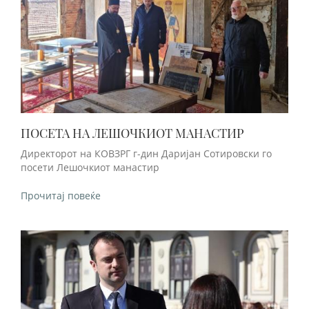
ПОСЕТА НА ЛЕШОЧКИОТ МАНАСТИР
Директорот на КОВЗРГ г-дин Даријан Сотировски го
посети Лешочкиот манастир
Прочитај повеќе