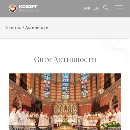
Toggl
MK
EN
navig
Почетна
/
Активности
Сите Активности