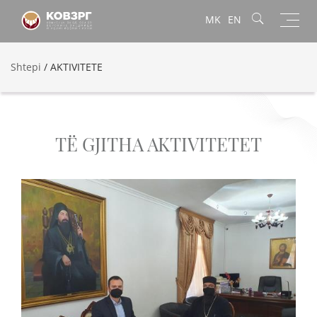
Toggl
MK
EN
navig
Shtepi
/
AKTIVITETE
TË GJITHA AKTIVITETET