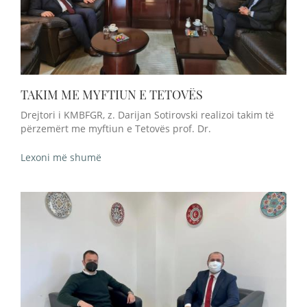
TAKIM ME MYFTIUN E TETOVËS
Drejtori i KMBFGR, z. Darijan Sotirovski realizoi takim të
përzemërt me myftiun e Tetovës prof. Dr.
Lexoni më shumë