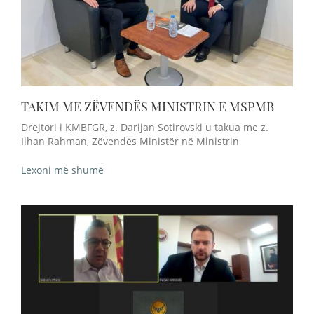
TAKIM ME ZËVENDËS MINISTRIN E MSPMB
Drejtori i KMBFGR, z. Darijan Sotirovski u takua me z.
Ilhan Rahman, Zëvendës Ministër në Ministrin
Lexoni më shumë