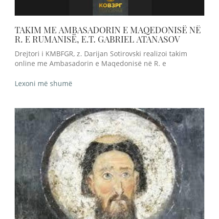
TAKIM ME AMBASADORIN E MAQEDONISË NË
R. E RUMANISË, E.T. GABRIEL ATANASOV
Drejtori i KMBFGR, z. Darijan Sotirovski realizoi takim
online me Ambasadorin e Maqedonisë në R. e
Lexoni më shumë