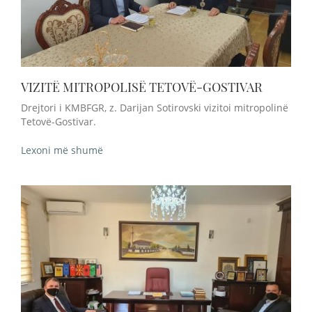
VIZITË MITROPOLISË TETOVË-GOSTIVAR
Drejtori i KMBFGR, z. Darijan Sotirovski vizitoi mitropolinë
Tetovë-Gostivar.
Lexoni më shumë