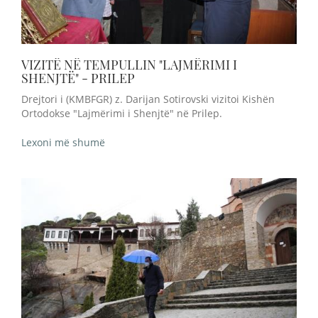
VIZITË NË TEMPULLIN "LAJMËRIMI I
SHENJTË" - PRILEP
Drejtori i (KMBFGR) z. Darijan Sotirovski vizitoi Kishën
Ortodokse "Lajmërimi i Shenjtë" në Prilep.
Lexoni më shumë