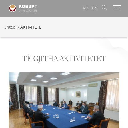
Toggl
MK
EN
navig
Shtepi
/
AKTIVITETE
TË GJITHA AKTIVITETET