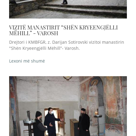
VIZITË MANASTIRIT “SHËN KRYEENGJËLLI
MËHILL” - VAROSH
Drejtori i KMBFGR, z. Darijan Sotirovski vizitoi manastirin
"Shën Kryeengjëlli Mëhill”- Varosh.
Lexoni më shumë