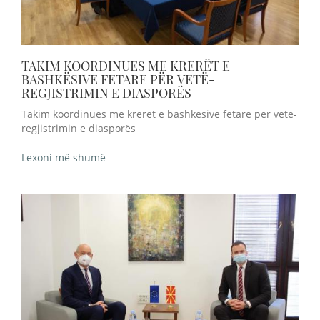
TAKIM KOORDINUES ME KRERËT E
BASHKËSIVE FETARE PËR VETË-
REGJISTRIMIN E DIASPORËS
Takim koordinues me krerët e bashkësive fetare për vetë-
regjistrimin e diasporës
Lexoni më shumë