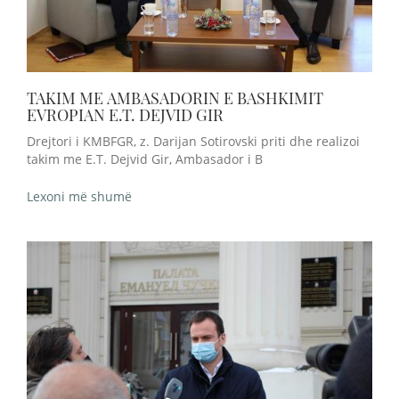
TAKIM ME AMBASADORIN E BASHKIMIT
EVROPIAN E.T. DEJVID GIR
Drejtori i KMBFGR, z. Darijan Sotirovski priti dhe realizoi
takim me E.T. Dejvid Gir, Ambasador i B
Lexoni më shumë