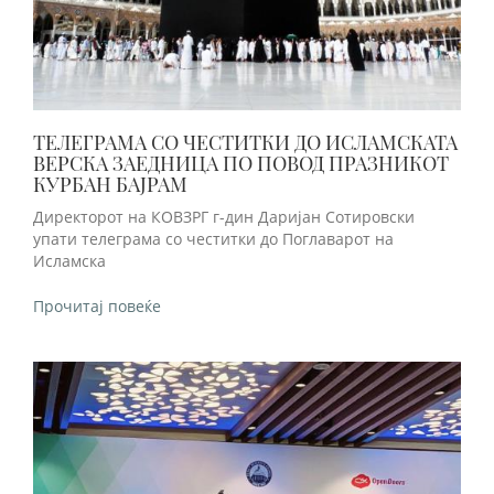
ТЕЛЕГРАМА СО ЧЕСТИТКИ ДО ИСЛАМСКАТА
ВЕРСКА ЗАЕДНИЦА ПО ПОВОД ПРАЗНИКОТ
КУРБАН БАЈРАМ
Директорот на КОВЗРГ г-дин Даријан Сотировски
упати телеграма со честитки до Поглаварот на
Исламска
Прочитај повеќе