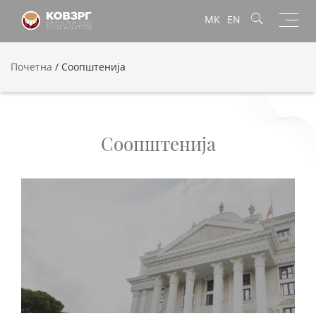
Toggl
MK
EN
navig
Почетна
/
Соопштенија
Соопштенија