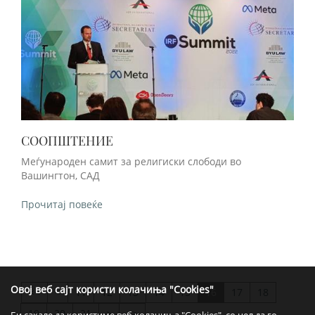
СООПШТЕНИЕ
Меѓународен самит за религиски слободи во
Вашингтон, САД
Прочитај повеќе
Овој веб сајт користи колачиња "Cookies"
<
11
12
13
14
15
16
17
18
>>
19
20
21
>
>>