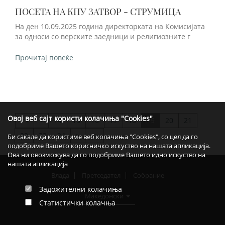
ПОСЕТА НА КПУ ЗАТВОР - СТРУМИЦА
На ден 10.09.2025 година директорката на Комисијата
за односи со верските заедници и религиозните г
Прочитај повеќе
Овој веб сајт користи колачиња "Cookies"
<
14
15
16
17
18
19
20
21
>>
22
23
24
>
>>
Би сакале да користиме веб колачиња "Cookies", со цел да го
подобриме Вашето корисничко искуство на нашата апликација.
Ова ни овозможува да го подобриме Вашето идно искуство на
нашата апликација
Влада
Претседател
Собрание
Задожителни колачиња
Македонски
Статистички колачња