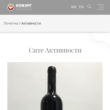
Toggl
MK
EN
navig
Почетна
/
Активности
Сите Активности