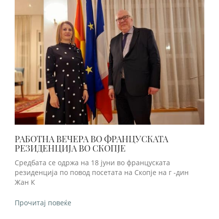
РАБОТНА ВЕЧЕРА ВО ФРАНЦУСКАТА
РЕЗИДЕНЦИЈА ВО СКОПЈE
Средбата се одржа на 18 јуни во француската
резиденција по повод посетата на Скопје на г -дин
Жан К
Прочитај повеќе