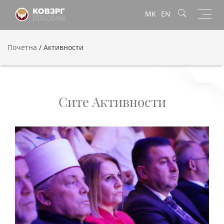
Toggl
MK
EN
navig
Почетна
/
Активности
Сите Активности