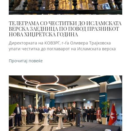
ТЕЛЕГРАМА СО ЧЕСТИТКИ ДО ИСЛАМСКАТА
ВЕРСКА ЗАЕДНИЦА ПО ПОВОД ПРАЗНИКОТ
НОВА ХИЏРЕТСКА ГОДИНА
Директорката на КОВЗРГ, г-ѓа Оливера Трајковска
упати честитка до поглаварот на Исламската верска
Прочитај повеќе